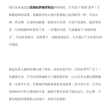
咱们先来说说这
阻燃硅胶橡胶制品
的特性吧。它可是个“硬核”选手！它
能耐超高的温度，就像那些在火场中英勇救人的消防员一样，不怕火
烤。而且啊，它还特别耐磨，就算你天天用，它也不容易坏。最厉害的
是，它的阻燃特性简直了得，一旦遇到火源，它就像是个“冷静的战
士”，不会轻易着火，就算着了，也能迅速熄灭，大大减少了火灾发生的
可能性。
那这玩意儿都用在哪儿呢？哈哈，你肯定想不到，它的应用可广泛了！
在建筑行业，它可以用来做防火门窗的密封条，让火灾无法通过缝隙蔓
延；在电子行业，它能保护电路板免受高温损害；在汽车行业，它可以
用来制作汽车引擎的防火罩，确保引擎在高温下稳定运行。总之啊，只
要你能想到需要防火的地方，就有它的身影。