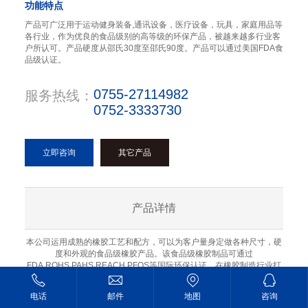
功能特点
产品可广泛用于运动健身装备,通讯设备，医疗设备，玩具，家庭用品等
各行业，作为优良的食品级别的高等级的环保产品，被越来越多行业客
户所认可。产品硬度从邵氏30度至邵氏90度。产品可以通过美国FDA食
品级认证。
0755-27114982
服务热线：
0752-3333730
立即咨询
其它产品
产品详情
本公司运用成熟的橡胶工艺和配方，可以为客户量身定做各种尺寸，硬
度和外观的食品级橡胶产品。该食品级橡胶制品可通过
FDA,ROHS,PAHS,REACH,PFOS等国际环保认证。在橡胶制造行业打
破以往只有硅胶材质才可以做到食品级别产品的的技术限制和行业瓶
颈。产品材质包括天然橡胶（NR），丁腈橡胶（NBR）,三元乙丙橡胶
电话
邮件
地图
咨询
（EPDM），硅橡胶（SR），顺丁橡胶（BR）,丁苯橡胶（SBR）,氯丁