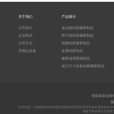
关于我们
产品展示
公司简介
食品级硅胶橡胶制品
企业风采
医疗级硅胶橡胶制品
公司文化
阻燃硅胶橡胶制品
开顺达设备
金属包胶制品
橡胶减震吸能制品
超大尺寸设备硅胶橡胶制品
智能装备硅胶
友情链接：
中频感应加热设备
恒温超声波清洗机
填埋垃圾处理设备
南洋
密氮气烤箱
离心式渣浆