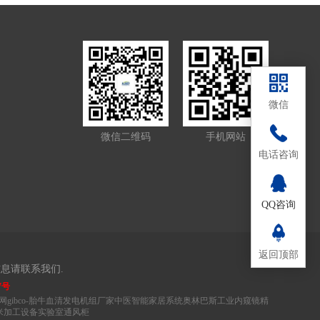
微信
微信二维码
手机网站
139-
电话咨询
2657-
QQ咨询
9157
返回顶部
息请联系我们.
7号
网
gibco-胎牛血清
发电机组厂家
中医
智能家居系统
奥林巴斯工业内窥镜
精
米加工设备
实验室通风柜