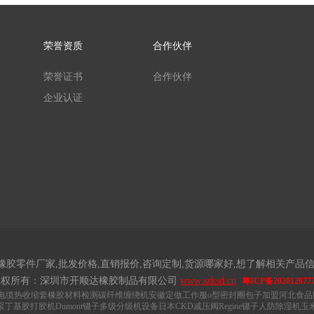
荣誉资质
合作伙伴
荣誉证书
合作伙伴
企业认证
橡胶零件厂家,批发价格,直销报价,咨询定制,货源哪家好,想了解相关产品信
版权所有：深圳市开顺达橡胶制品有限公司
www.szksd.cn
粤ICP备202012077
电缆
热收缩套
橡胶材料检测
碳纤维缠绕机
安徽定做工作服
o型密封圈
包子加盟
河北食品
泵
丁基胶打胶机
Dumont镊子
多级分级机设备
日本CKD减压阀
Regine镊子
人防除湿机
玉