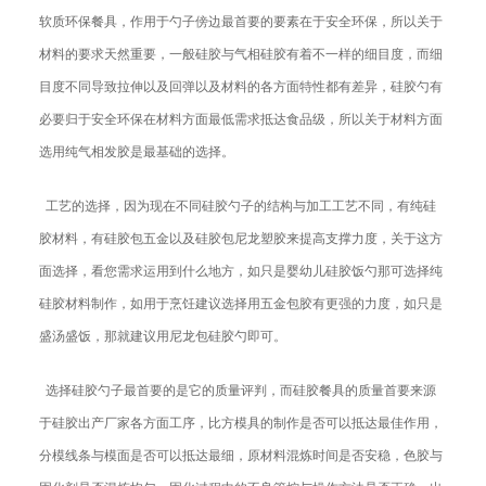
软质环保餐具，作用于勺子傍边最首要的要素在于安全环保，所以关于
材料的要求天然重要，一般硅胶与气相硅胶有着不一样的细目度，而细
目度不同导致拉伸以及回弹以及材料的各方面特性都有差异，硅胶勺有
必要归于安全环保在材料方面最低需求抵达食品级，所以关于材料方面
选用纯气相发胶是最基础的选择。
工艺的选择，因为现在不同硅胶勺子的结构与加工工艺不同，有纯硅
胶材料，有硅胶包五金以及硅胶包尼龙塑胶来提高支撑力度，关于这方
面选择，看您需求运用到什么地方，如只是婴幼儿硅胶饭勺那可选择纯
硅胶材料制作，如用于烹饪建议选择用五金包胶有更强的力度，如只是
盛汤盛饭，那就建议用尼龙包硅胶勺即可。
选择硅胶勺子最首要的是它的质量评判，而硅胶餐具的质量首要来源
于硅胶出产厂家各方面工序，比方模具的制作是否可以抵达最佳作用，
分模线条与模面是否可以抵达最细，原材料混炼时间是否安稳，色胶与